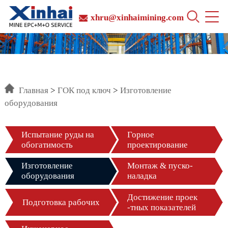
xhru@xinhaimining.com
Главная
>
ГОК под ключ
>
Изготовление
оборудования
Испытание руды на
Горное
обогатимость
проектирование
Изготовление
Монтаж & пуско-
оборудования
наладка
Достижение проек
Подготовка рабочих
-тных показателей