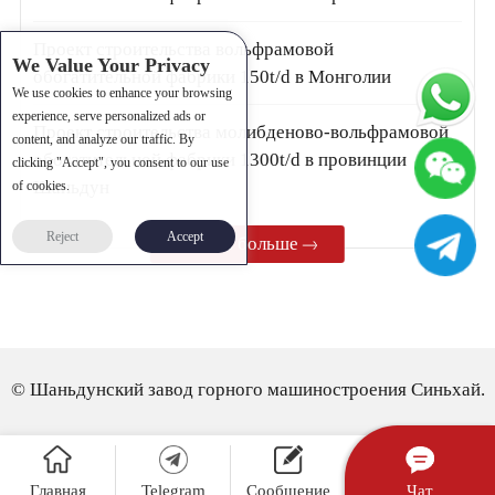
Проект строительства вольфрамовой
We Value Your Privacy
обогатительной фабрики 150t/d в Монголии
We use cookies to enhance your browsing
experience, serve personalized ads or
Проект строительства молибденово-вольфрамовой
content, and analyze our traffic. By
обогатительной фабрики 1300t/d в провинции
clicking "Accept", you consent to our use
Шаньдун
of cookies.
Reject
Accept
Узнать больше
© Шаньдунский завод горного машиностроения Синьхай.
Главная
Telegram
Сообщение
Чат