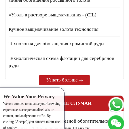
Линия обогащения россыпного золота
«Уголь в растворе выщелачивания» (CIL)
Кучное выщелачивание золота технология
Технология для обогащения хромистой руды
Технологическая схема флотации для серебряной
руды
Узнать больше
We Value Your Privacy
СВЯЗАННЫЕ СЛУЧАИ
We use cookies to enhance your browsing
experience, serve personalized ads or
content, and analyze our traffic. By
Проект строительства железной обогатительной
clicking "Accept", you consent to our use
фабрики 1200t/d в провинции Шаньси
of cookies.