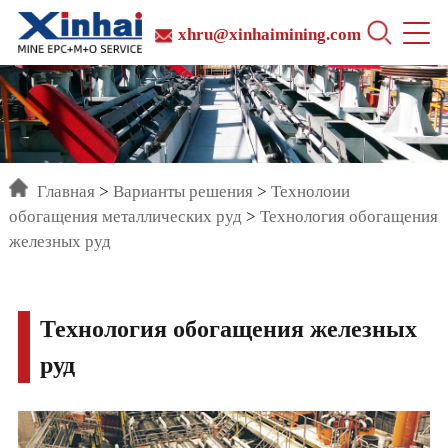
xhru@xinhaimining.com
Главная
>
Варианты решения
>
Технолоии
обогащения металлических руд
>
Технология обогащения
железных руд
Технология обогащения железных
руд