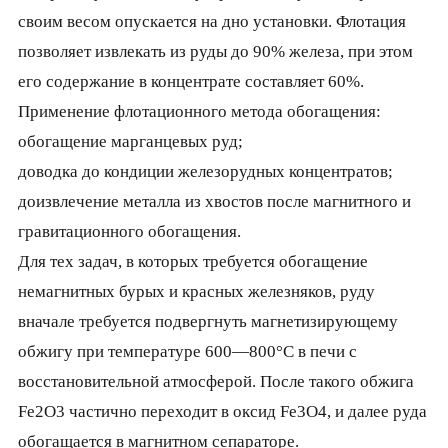
своим весом опускается на дно установки. Флотация
позволяет извлекать из руды до 90% железа, при этом
его содержание в концентрате составляет 60%.
Применение флотационного метода обогащения:
обогащение марганце­вых руд;
доводка до кондиции железорудных концен­тратов;
доизвлечение металла из хвостов после магнитного и
гравитационного обогащения.
Для тех задач, в которых требуется обогащение
немагнитных бурых и красных железняков, руду
вначале требуется подвергнуть магнетизирующему
обжигу при температуре 600—800°С в печи с
восстанови­тельной атмосферой. После такого обжига
Fe2O3 частич­но переходит в оксид Fe3O4, и далее руда
обогащается в магнитном сепараторе.