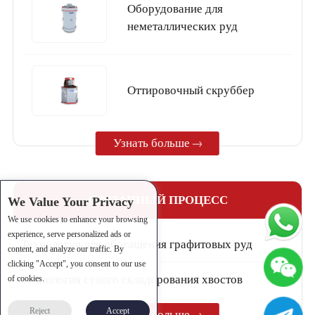
Оборудование для
неметаллических руд
Oттировочный скруббер
Узнать больше
СВЯЗАННЫЙ ПРОЦЕСС
We Value Your Privacy
We use cookies to enhance your browsing
experience, serve personalized ads or
Технология для обогащения графитовых руд
content, and analyze our traffic. By
clicking "Accept", you consent to our use
Технология сухого складирования хвостов
of cookies.
Reject
Accept
Узнать больше