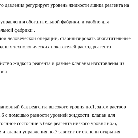
го давления регурирует уровень жидкости ящика реагента на
 управления обогатительной фабрики, и удобно для
ельной фабрики .
ой человеческой операции, стабилизировать обогатительные
одных технологических показателей расход реагента
ойство жидкого реагента и разные клапаны изготовлены из
ость.
порный бак реагента высокого уровня но.1, затем раствор
о.6 с помощью разности уровней жидкости, клапан для
оянное состояние в баке реагента низкого уровня но.6,
 и клапан управления но.7 зависит от степени открытия