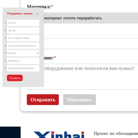
Материал:
*
Отправить заявку
*
*
проект:
*
*
*
Сообщение:
*
*
*
Проект по обогащени