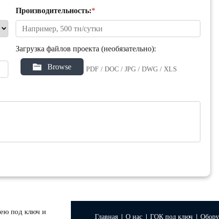
Производительность:
*
Загрузка файлов проекта (необязательно):
Browse
PDF / DOC / JPG / DWG / XLS
ею под ключ и
Главная
О нас
ГОК под ключ
Обору