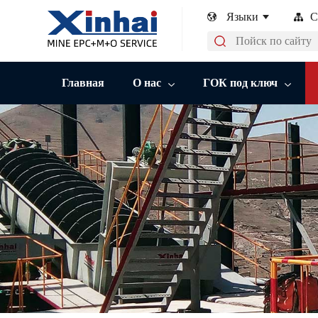
Языки
С
Главная
О нас
ГОК под ключ