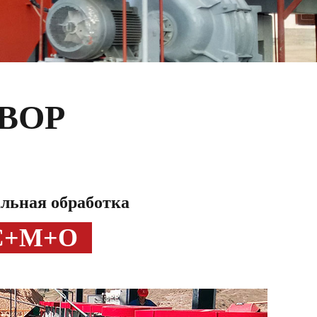
ВОР
льная обработка
C+M+O