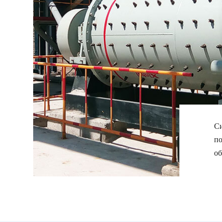
Си
по
об