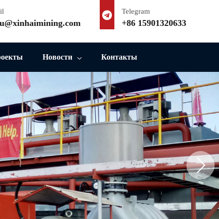
il
Telegram
u@xinhaimining.com
+86 15901320633
роекты
Новости
Контакты