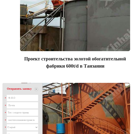
Проект строительства золотой обогатительной
фабрики 600t/d в Танзании
Отправить заявку
*
*
*
*
*