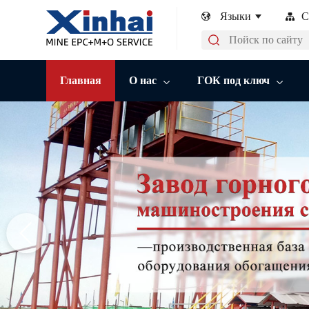
Языки
С
Главная
О нас
ГОК под ключ