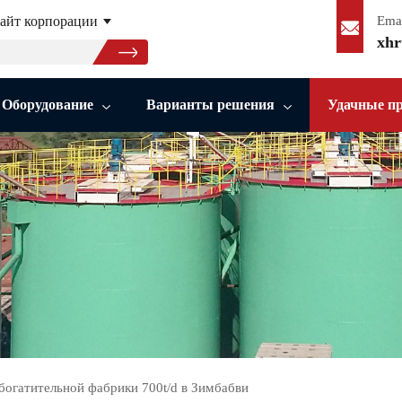
айт корпорации
Ema
xhr
Оборудование
Варианты решения
Удачные п
богатительной фабрики 700t/d в Зимбабви