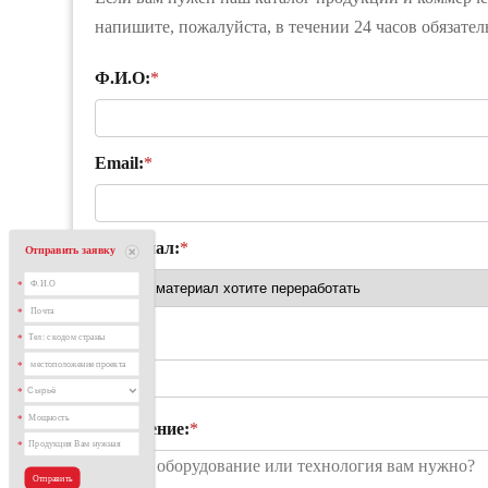
напишите, пожалуйста, в течении 24 часов обязате
Ф.И.О:
*
Email:
*
Материал:
*
Отправить заявку
*
*
проект:
*
*
*
*
Сообщение:
*
*