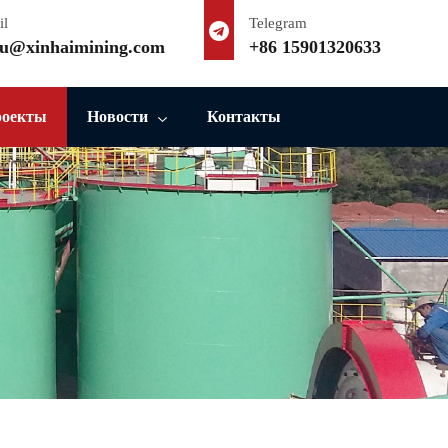
il
Telegram
u@xinhaimining.com
+86 15901320633
роекты
Новости
Контакты