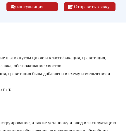
консультация
Отправить заявку
ие в замкнутом цикле и классификация, гравитация,
плавка, обезвоживание хвостов.
ия, гравитация была добавлена в схему измельчения и
г / т.
струирование, а также установку и ввод в эксплуатацию
итационного обогащения, выщелачивания и абсорбции,