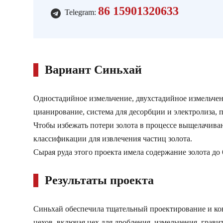
86 15901320633
Telegram:
Вариант Синьхай
Одностадийное измельчение, двухстадийное измельчен
цианирование, система для десорбции и электролиза, 
Чтобы избежать потери золота в процессе выщелачиван
классификации для извлечения частиц золота.
Сырая руда этого проекта имела содержание золота до 6 
Результаты проекта
Синьхай обеспечила тщательный проектирование и кон
цехов, включая цех для дробления, измельчения, грав