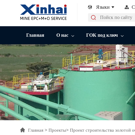
Языки
С
Главная
О нас
ГОК под ключ
>
>
Главная
Проекты
Проект строительства золотой о