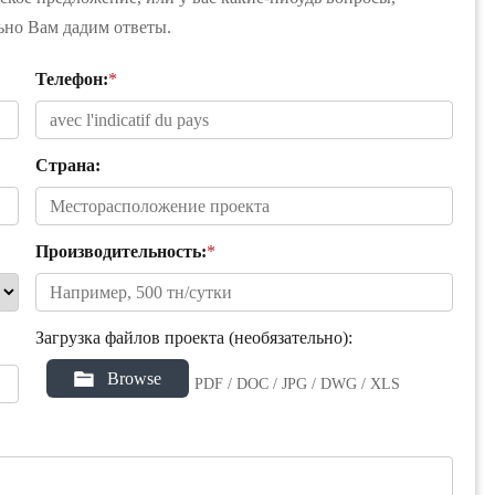
льно Вам дадим ответы.
Телефон:
*
Страна:
Производительность:
*
Загрузка файлов проекта (необязательно):
Browse
PDF / DOC / JPG / DWG / XLS