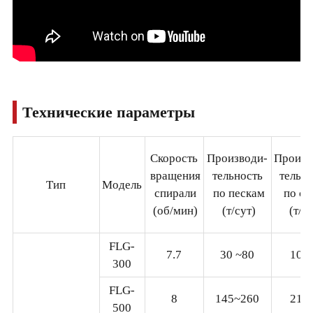
Технические параметры
Скорость
Производи-
Произв
вращения
тельность
тельно
Тип
Модель
спирали
по пескам
по сл
(об/мин)
(т/сут)
(т/су
FLG-
7.7
30 ~80
10-
300
FLG-
8
145~260
21-
500